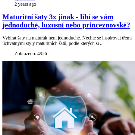
2 years ago
Maturitní šaty 3x jinak - líbí se vám
jednoduché, luxusní nebo princeznovské?
Vybírat šaty na maturák není jednoduché. Nechte se inspirovat třemi
úchvatnými styly maturitních šatů, podle kterých si ...
Zobrazeno: 4926