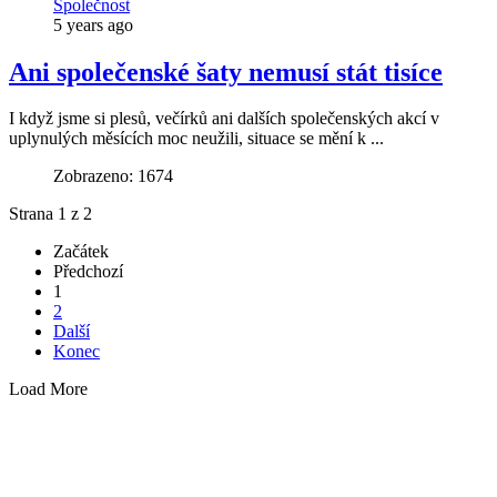
Společnost
5 years ago
Ani společenské šaty nemusí stát tisíce
I když jsme si plesů, večírků ani dalších společenských akcí v
uplynulých měsících moc neužili, situace se mění k ...
Zobrazeno: 1674
Strana 1 z 2
Začátek
Předchozí
1
2
Další
Konec
Load More