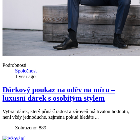
Podrobnosti
Společnost
1 year ago
Dárkový poukaz na oděv na míru –
luxusní dárek s osobitým stylem
Vybrat dárek, který přináší radost a zároveň má trvalou hodnotu,
není vždy jednoduché, zejména pokud hledáte ...
Zobrazeno: 889