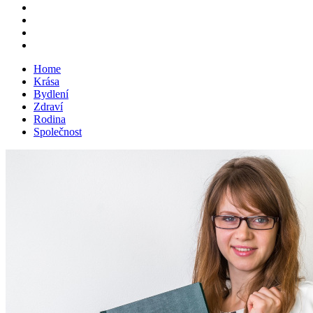
Home
Krása
Bydlení
Zdraví
Rodina
Společnost