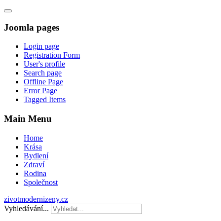
Joomla pages
Login page
Registration Form
User's profile
Search page
Offline Page
Error Page
Tagged Items
Main Menu
Home
Krása
Bydlení
Zdraví
Rodina
Společnost
zivotmodernizeny.cz
Vyhledávání...